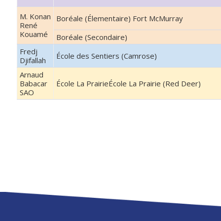
M. Konan
Boréale (Élementaire) Fort McMurray
René
Kouamé
Boréale (Secondaire)
Fredj
École des Sentiers (Camrose)
Djifallah
Arnaud
Babacar
École La PrairieÉcole La Prairie (Red Deer)
SAO