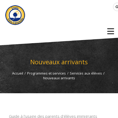
Nouveaux arrivants
Accueil
/
Programmes et services
/
Services aux élèves
/
Nouveaux arrivants
Guide à l'usage des parents d'élèves immigrants