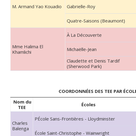
M. Armand Yao Kouadio
Gabrielle-Roy
Quatre-Saisons (Beaumont)
À La Découverte
Mme Halima El
Michaëlle-Jean
Khamlichi
Claudette et Denis Tardif
(Sherwood Park)
COORDONNÉES DES TEE PAR ÉCOL
Nom du
Écoles
TEE
PÉcole Sans-Frontières - Lloydminster
Charles
Balenga
École Saint-Christophe - Wainwright