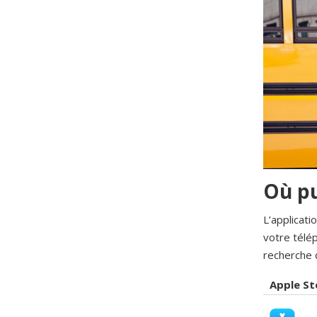
Où pu
L’applicati
votre télép
recherche 
Apple St