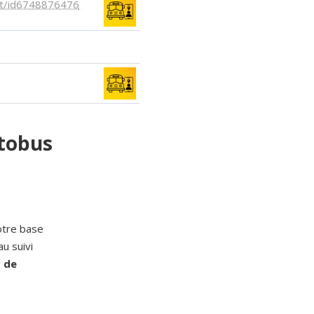
ent/id6748876476
utobus
otre base
u suivi
s de