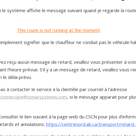
si le système affiche le message suivant quand je regarde la rou
This route is not running at the moment
implement signifier que le chauffeur ne conduit pas le véhicule hab
avez reçu aucun message de retard, veuillez vous présenter à vot
nt l’heure prévue. S’il y a un message de retard, veuillez vous r
n le délai prévu.
as à contacter le service à la clientèle par courriel à l’adresse
stomercare@zonarsystems.com
, si le message apparait pour plu
consulter le lien suivant à la page web du CSCN pour plus d’inform
etards et annulations:
https://centrenord.ab.ca/transport/retard-