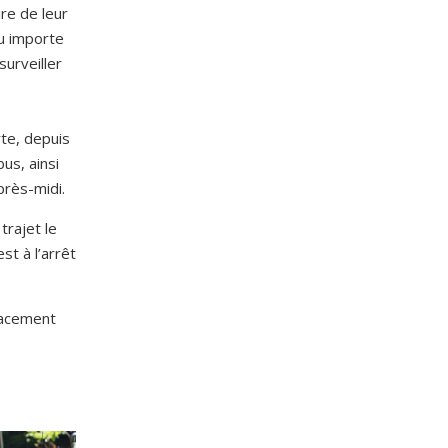
re de leur
eu importe
urveiller
rte, depuis
us, ainsi
près-midi.
trajet le
st à l’arrêt
placement