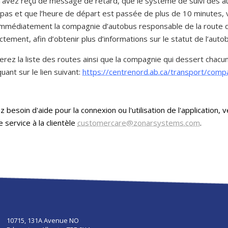
n’avez reçu de message de retard, que le système de suivi des 
 pas et que l’heure de départ est passée de plus de 10 minutes, v
immédiatement la compagnie d’autobus responsable de la route 
ctement, afin d’obtenir plus d’informations sur le statut de l’auto
erez la liste des routes ainsi que la compagnie qui dessert chacu
quant sur le lien suivant:
https://centrenord.ab.ca/transport/comp
z besoin d'aide pour la connexion ou l'utilisation de l'application, v
e service à la clientèle
customercare@zonarsystems.com
.
10715, 131A Avenue NO