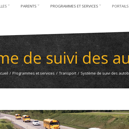
LLES
PARENTS
PROGRAMMES ET SERVICES
PORTAILS
me de suivi des a
cueil
/
Programmes et services
/
Transport
/
Système de suivi des auto