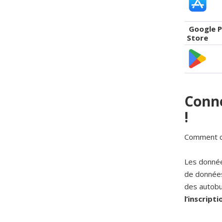
Google P
Store
Conne
!
Comment cr
Les donnée
de données
des autobu
l’inscript