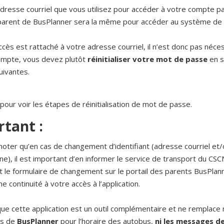
resse courriel que vous utilisez pour accéder à votre compte p
 parent de BusPlanner sera la même pour accéder au système de 
ccès est rattaché à votre adresse courriel, il n’est donc pas néce
ompte, vous devez plutôt
réinitialiser votre mot de passe
en s
uivantes.
pour voir les étapes de réinitialisation de mot de passe.
tant :
 noter qu’en cas de changement d’identifiant (adresse courriel e
e), il est important d’en informer le service de transport du CSC
t le formulaire de changement sur le portail des parents BusPlann
e continuité à votre accès à l’application.
e cette application est un outil complémentaire et ne remplace ni
ts de
BusPlanner
pour l’horaire des autobus,
ni les messages de