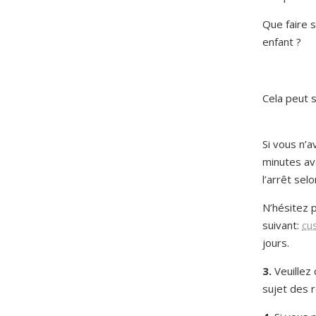
Que faire 
enfant ?
Cela peut s
Si vous n’
minutes ava
l’arrêt selo
N’hésitez p
suivant:
cu
jours.
3.
Veuillez 
sujet des r