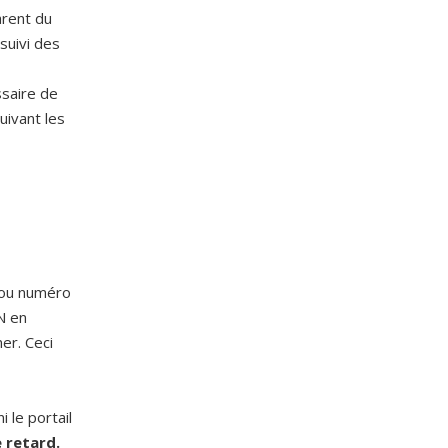
arent du
suivi des
ssaire de
uivant les
t/ou numéro
N en
er. Ceci
 le portail
 retard.