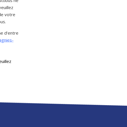
autobus ne
euillez
de votre
bus.
ne d’entre
agnies-
euillez