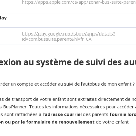
https://apps.apple.com/ca/app/zonar-bus-suite-par
lay
https://play.google.com/store/apps/details?
id=com.bussuite.parent&hl=fr_CA
xion au système de suivi des a
éer un compte et accéder au suivi de l’autobus de mon enfant ?
s de transport de votre enfant sont extraites directement de n
 BusPlanner. Toutes les informations nécessaires pour accéder a
s sont rattachées à
l’adresse courriel
des parents
fournie lor
ion ou par le formulaire de renouvellement
de votre enfant.