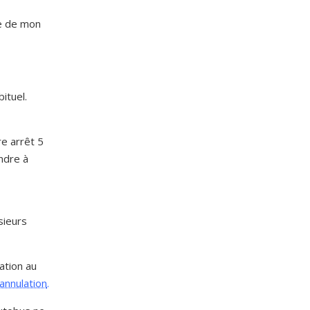
te de mon
ituel.
re arrêt 5
endre à
sieurs
ation au
annulation
.