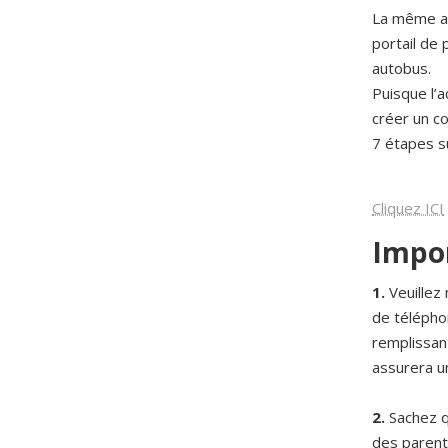
La même ad
portail de
autobus.
Puisque l’a
créer un c
7 étapes s
Cliquez ICI
Impor
1.
Veuillez
de téléphon
remplissan
assurera un
2.
Sachez qu
des paren