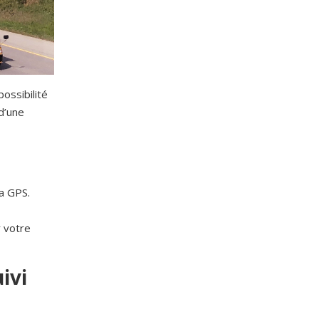
ossibilité
d’une
a GPS.
r votre
ivi